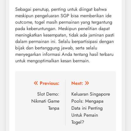
Sebagai penutup, penting untuk diingat bahwa
meskipun pengeluaran SGP bisa memberikan ide
outcome, togel masih permainan yang tergantung
pada keberuntungan. Meskipun penelitian dapat
meningkatkan kesempatan, tidak ada jaminan pasti
dalam permainan ini. Selalu berpartisipasi dengan
bijak dan bertanggung jawab, serta selalu
menyegarkan informasi Anda tentang hasil terbaru
untuk mengoptimalkan kesan bermain.
Post
Previous:
Next:
navigation
Slot Demo:
Keluaran Singapore
Nikmati Game
Pools: Mengapa
Tanpa
Data ini Penting
Untuk Pemain
Togel?