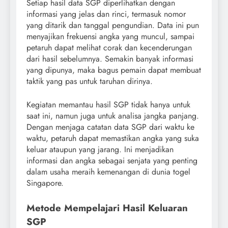
Setiap hasil data SGP diperlihatkan dengan
informasi yang jelas dan rinci, termasuk nomor
yang ditarik dan tanggal pengundian. Data ini pun
menyajikan frekuensi angka yang muncul, sampai
petaruh dapat melihat corak dan kecenderungan
dari hasil sebelumnya. Semakin banyak informasi
yang dipunya, maka bagus pemain dapat membuat
taktik yang pas untuk taruhan dirinya.
Kegiatan memantau hasil SGP tidak hanya untuk
saat ini, namun juga untuk analisa jangka panjang.
Dengan menjaga catatan data SGP dari waktu ke
waktu, petaruh dapat memastikan angka yang suka
keluar ataupun yang jarang. Ini menjadikan
informasi dan angka sebagai senjata yang penting
dalam usaha meraih kemenangan di dunia togel
Singapore.
Metode Mempelajari Hasil Keluaran
SGP