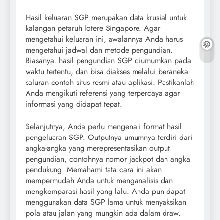
Hasil keluaran SGP merupakan data krusial untuk
kalangan petaruh lotere Singapore. Agar
mengetahui keluaran ini, awalannya Anda harus
mengetahui jadwal dan metode pengundian.
Biasanya, hasil pengundian SGP diumumkan pada
waktu tertentu, dan bisa diakses melalui beraneka
saluran contoh situs resmi atau aplikasi. Pastikanlah
Anda mengikuti referensi yang terpercaya agar
informasi yang didapat tepat.
Selanjutnya, Anda perlu mengenali format hasil
pengeluaran SGP. Outputnya umumnya terdiri dari
angka-angka yang merepresentasikan output
pengundian, contohnya nomor jackpot dan angka
pendukung. Memahami tata cara ini akan
mempermudah Anda untuk menganalisis dan
mengkomparasi hasil yang lalu. Anda pun dapat
menggunakan data SGP lama untuk menyaksikan
pola atau jalan yang mungkin ada dalam draw.