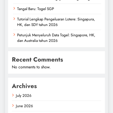
Tangal Baru: Togel SGP
Tutorial Lengkap Pengeluaran Lotere: Singapura,
HK, dan SDY tahun 2026
Petunjuk Menyeluruh Data Togel: Singapore, HK,
dan Australia tahun 2026
Recent Comments
No comments to show.
Archives
July 2026
June 2026