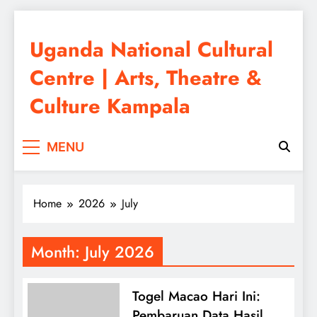
Skip
to
Uganda National Cultural
content
Centre | Arts, Theatre &
Culture Kampala
MENU
Home
2026
July
Month:
July 2026
Togel Macao Hari Ini:
Pembaruan Data Hasil