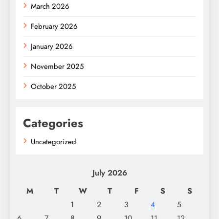
March 2026
February 2026
January 2026
November 2025
October 2025
Categories
Uncategorized
July 2026
M
T
W
T
F
S
S
1
2
3
4
5
6
7
8
9
10
11
12