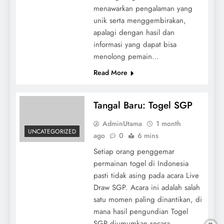
menawarkan pengalaman yang
unik serta menggembirakan,
apalagi dengan hasil dan
informasi yang dapat bisa
menolong pemain…
Read More
Tangal Baru: Togel SGP
AdminUtama
1 month
UNCATEGORIZED
ago
0
6 mins
Setiap orang penggemar
permainan togel di Indonesia
pasti tidak asing pada acara Live
Draw SGP. Acara ini adalah salah
satu momen paling dinantikan, di
mana hasil pengundian Togel
SGP diumumkan secara