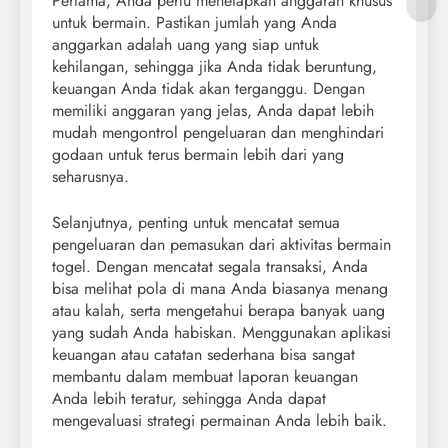
Pertama, Anda perlu menetapkan anggaran khusus
untuk bermain. Pastikan jumlah yang Anda
anggarkan adalah uang yang siap untuk
kehilangan, sehingga jika Anda tidak beruntung,
keuangan Anda tidak akan terganggu. Dengan
memiliki anggaran yang jelas, Anda dapat lebih
mudah mengontrol pengeluaran dan menghindari
godaan untuk terus bermain lebih dari yang
seharusnya.
Selanjutnya, penting untuk mencatat semua
pengeluaran dan pemasukan dari aktivitas bermain
togel. Dengan mencatat segala transaksi, Anda
bisa melihat pola di mana Anda biasanya menang
atau kalah, serta mengetahui berapa banyak uang
yang sudah Anda habiskan. Menggunakan aplikasi
keuangan atau catatan sederhana bisa sangat
membantu dalam membuat laporan keuangan
Anda lebih teratur, sehingga Anda dapat
mengevaluasi strategi permainan Anda lebih baik.