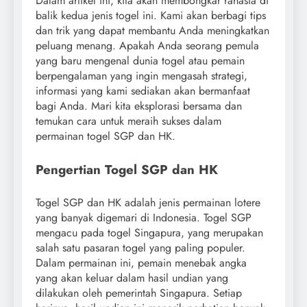
Dalam artikel ini, kita akan membongkar rahasia di
balik kedua jenis togel ini. Kami akan berbagi tips
dan trik yang dapat membantu Anda meningkatkan
peluang menang. Apakah Anda seorang pemula
yang baru mengenal dunia togel atau pemain
berpengalaman yang ingin mengasah strategi,
informasi yang kami sediakan akan bermanfaat
bagi Anda. Mari kita eksplorasi bersama dan
temukan cara untuk meraih sukses dalam
permainan togel SGP dan HK.
Pengertian Togel SGP dan HK
Togel SGP dan HK adalah jenis permainan lotere
yang banyak digemari di Indonesia. Togel SGP
mengacu pada togel Singapura, yang merupakan
salah satu pasaran togel yang paling populer.
Dalam permainan ini, pemain menebak angka
yang akan keluar dalam hasil undian yang
dilakukan oleh pemerintah Singapura. Setiap