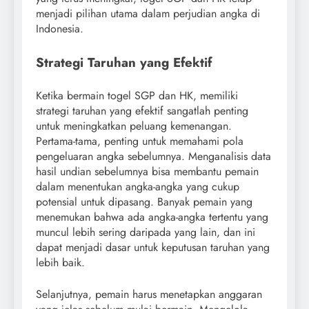
menjadi pilihan utama dalam perjudian angka di
Indonesia.
Strategi Taruhan yang Efektif
Ketika bermain togel SGP dan HK, memiliki
strategi taruhan yang efektif sangatlah penting
untuk meningkatkan peluang kemenangan.
Pertama-tama, penting untuk memahami pola
pengeluaran angka sebelumnya. Menganalisis data
hasil undian sebelumnya bisa membantu pemain
dalam menentukan angka-angka yang cukup
potensial untuk dipasang. Banyak pemain yang
menemukan bahwa ada angka-angka tertentu yang
muncul lebih sering daripada yang lain, dan ini
dapat menjadi dasar untuk keputusan taruhan yang
lebih baik.
Selanjutnya, pemain harus menetapkan anggaran