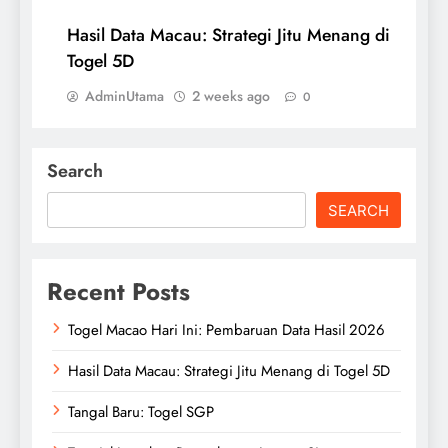
Hasil Data Macau: Strategi Jitu Menang di
Togel 5D
AdminUtama
2 weeks ago
0
Search
SEARCH
Recent Posts
Togel Macao Hari Ini: Pembaruan Data Hasil 2026
Hasil Data Macau: Strategi Jitu Menang di Togel 5D
Tangal Baru: Togel SGP