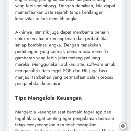
yang lebih seimbang. Dengan demikian, kita dapat
memanfaatkan data sejarah tanpa kehilangan
kreativitas dalam memilih angka.
Akhirnya, statistik juga dapat membantu pemain
untuk memahami kemungkinan dan probabilitas
setiap kombinasi angka. Dengan melakukan
perhitungan yang cermat, pemain bisa memiliki
gambaran yang lebih jelas tentang peluang
mereka. Menggunakan aplikasi atau software untuk
menganalisis data togel SGP dan HK juga bisa
menjadi tambahan yang bermanfaat dalam proses
pengambilan keputusan.
Tips Mengelola Keuangan
Mengelola keuangan saat bermain togel sgp dan
togel hk sangat penting agar pengalaman bermain
tetap menyenangkan dan tidak merugikan.