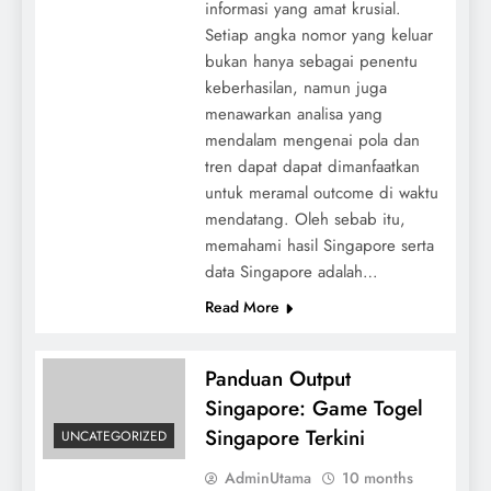
informasi yang amat krusial.
Setiap angka nomor yang keluar
bukan hanya sebagai penentu
keberhasilan, namun juga
menawarkan analisa yang
mendalam mengenai pola dan
tren dapat dapat dimanfaatkan
untuk meramal outcome di waktu
mendatang. Oleh sebab itu,
memahami hasil Singapore serta
data Singapore adalah…
Read More
Panduan Output
Singapore: Game Togel
Singapore Terkini
UNCATEGORIZED
AdminUtama
10 months