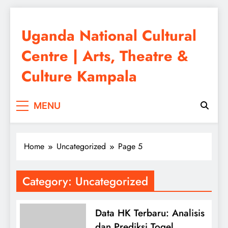
Skip
to
Uganda National Cultural
content
Centre | Arts, Theatre &
Culture Kampala
MENU
Home
Uncategorized
Page 5
Category:
Uncategorized
Data HK Terbaru: Analisis
dan Prediksi Togel