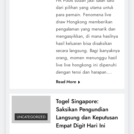
HK Pools sudah jadi salah satu
dari pilihan yang utama untuk
para pemain. Fenomena live
draw Hongkong memberikan
pengalaman yang menarik dan
mengasyikkan, di mana hasilnya
hasil keluaran bisa disaksikan
secara langsung. Bagi banyaknya
orang, momen menunggu hasil
live live hongkong ini dipenuhi
dengan tensi dan harapan….
Read More
Togel Singapore:
Saksikan Pengundian
Langsung dan Keputusan
UNCATEGORIZED
Empat Digit Hari Ini