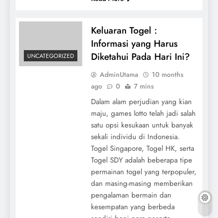
Keluaran Togel :
Informasi yang Harus
Diketahui Pada Hari Ini?
UNCATEGORIZED
AdminUtama
10 months
ago
0
7 mins
Dalam alam perjudian yang kian
maju, games lotto telah jadi salah
satu opsi kesukaan untuk banyak
sekali individu di Indonesia.
Togel Singapore, Togel HK, serta
Togel SDY adalah beberapa tipe
permainan togel yang terpopuler,
dan masing-masing memberikan
pengalaman bermain dan
kesempatan yang berbeda