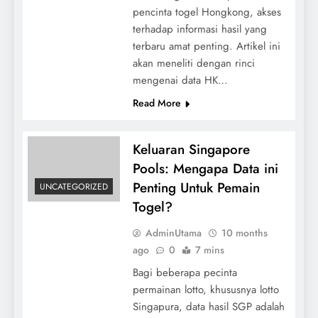
pencinta togel Hongkong, akses
terhadap informasi hasil yang
terbaru amat penting. Artikel ini
akan meneliti dengan rinci
mengenai data HK…
Read More
Keluaran Singapore
Pools: Mengapa Data ini
Penting Untuk Pemain
UNCATEGORIZED
Togel?
AdminUtama
10 months
ago
0
7 mins
Bagi beberapa pecinta
permainan lotto, khususnya lotto
Singapura, data hasil SGP adalah