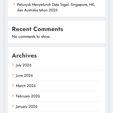
Petunjuk Menyeluruh Data Togel: Singapore, HK,
dan Australia tahun 2026
Recent Comments
No comments to show.
Archives
July 2026
June 2026
March 2026
February 2026
January 2026