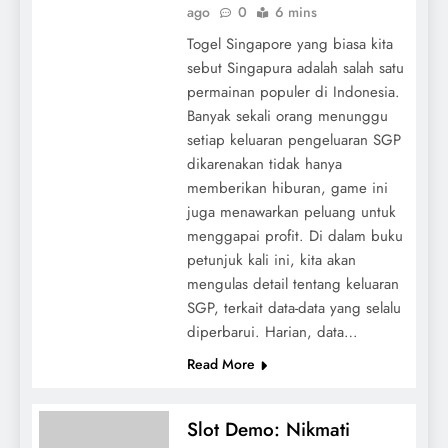
ago
0
6 mins
Togel Singapore yang biasa kita
sebut Singapura adalah salah satu
permainan populer di Indonesia.
Banyak sekali orang menunggu
setiap keluaran pengeluaran SGP
dikarenakan tidak hanya
memberikan hiburan, game ini
juga menawarkan peluang untuk
menggapai profit. Di dalam buku
petunjuk kali ini, kita akan
mengulas detail tentang keluaran
SGP, terkait data-data yang selalu
diperbarui. Harian, data…
Read More
Slot Demo: Nikmati