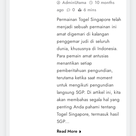
AdminUtama
10 months
ago
0
6 mins
Permainan Togel Singapore telah
menjadi sebuah permainan ini
amat digemari di kalangan
penggemar judi di seluruh
dunia, khususnya di Indonesia.
Para pemain amat antusias
menantikan setiap
pemberitahuan pengundian,
terutama ketika saat moment
untuk mengikuti pengundian
langsung SGP. Di artikel ini, kita
akan membahas segala hal yang
penting Anda pahami tentang
Togel Singapore, termasuk hasil
SGP…
Read More