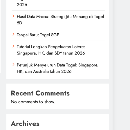
2026
Hasil Data Macau: Strategi Jitu Menang di Togel
5D
Tangal Baru: Togel SGP
Tutorial Lengkap Pengeluaran Lotere:
Singapura, HK, dan SDY tahun 2026
Petunjuk Menyeluruh Data Togel: Singapore,
HK, dan Australia tahun 2026
Recent Comments
No comments to show.
Archives