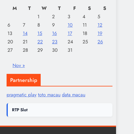
M
T
W
T
F
S
S
1
2
3
4
5
6
7
8
9
10
11
12
13
14
15
16
17
18
19
20
21
22
23
24
25
26
27
28
29
30
31
Nov »
Partnership
pragmatic play
toto macau
data macau
RTP Slot